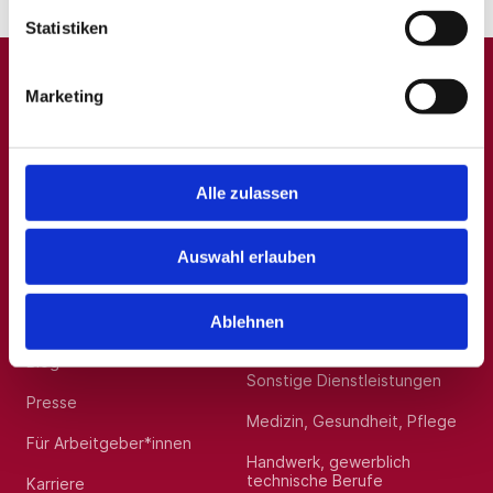
Statistiken
Marketing
A
B
C
D
E
F
G
H
I
J
K
L
M
N
O
P
Q
R
S
T
U
V
W
X
Y
Z
0-9
Alle zulassen
Auswahl erlauben
Allgemein
Beliebte Kategorien
Über uns
Hilfskräfte, Aushilfs- und
Ablehnen
Nebenjobs
Blog
Sonstige Dienstleistungen
Presse
Medizin, Gesundheit, Pflege
Für Arbeitgeber*innen
Handwerk, gewerblich
technische Berufe
Karriere