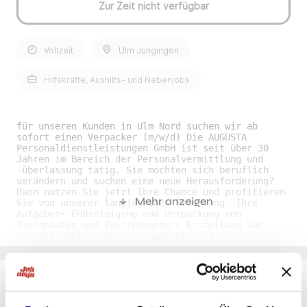
Zur Zeit nicht verfügbar
Vollzeit
Ulm Jungingen
Hilfskräfte, Aushilfs- und Nebenjobs
für unseren Kunden in Ulm Nord suchen wir ab
sofort einen Verpacker (m/w/d) Die AUGUSTA
Personaldienstleistungen GmbH ist seit über 30
Jahren im Bereich der Personalvermittlung und
-überlassung tätig. Sie möchten sich beruflich
verändern und suchen eine neue Herausforderung?
Dann nutzen Sie jetzt Ihre Chance und profitieren
Mehr anzeigen
Sie von unserer langjährigen Erfahrung. Ihre
Aufgaben• Endreinigung und Verpackung von
Implantaten und Instrumenten • Erstellung von
Produktlabels • Wareneingangsprüfung •
Durchführung von Arbeiten nach Richtlinien •
Verbuchen von Aufträgen im CAQ-System •
Sauberhaltung des Arbeitsplatzes • Pflege und
Wartung von Betriebsmitteln Ihre Qualifikationen•
Mindestens 1 Jahr Berufserfahrung in der Reinigung
von festen Werkstoffen • Verständnis für
Du möchtest Jobs, die zu Dir passen?