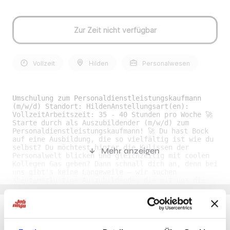
Zur Zeit nicht verfügbar
Vollzeit
Hilden
Personalwesen
Umschulung zum Personaldienstleistungskaufmann
(m/w/d) Standort: HildenAnstellungsart(en):
VollzeitArbeitszeit: 35 - 40 Stunden pro Woche 🚀
Starte durch als Auszubildender (m/w/d) zum
Personaldienstleistungskaufmann! 🚀 Du hast Bock
auf eine Ausbildung, die so vielfältig ist wie du
selbst? Du möchtest hinter die Kulissen der
Mehr anzeigen
Personalwelt blicken und gleichzeitig mit coolen
Kollegen Gas geben? Dann schnall dich an, denn bei
uns gibt's keine Langeweile – wir suchen
abenteuerlustige Auszubildende, die mit uns die
Welt der Personaldienstleistung erobern wollen!
Über Uns: Bei HR-Action sind wir mehr als nur ein
Team – wir sind eine bunte Crew von HR-Helden, die
den Arbeitsmarkt aufmischen. Mit unserer geballten
Energie und Kreativität setzen wir neue Maßstäbe
Du möchtest Jobs, die zu Dir passen?
in der Personaldienstleistung und haben dabei noch