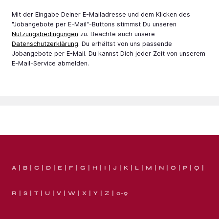
Mit der Eingabe Deiner E-Mail­adresse und dem Klicken des
"Jobangebote per E-Mail"-Buttons stimmst Du unseren
Nutzungsbedingungen
zu. Beachte auch unsere
Datenschutzerklärung
. Du erhältst von uns passende
Jobangebote per E-Mail. Du kannst Dich jeder Zeit von unserem
E-Mail-Service abmelden.
A
B
C
D
E
F
G
H
I
J
K
L
M
N
O
P
Q
R
S
T
U
V
W
X
Y
Z
0-9