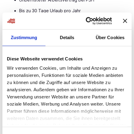
Bis zu 30 Tage Urlaub pro Jahr
Möglichkeit einer wöchentlichen Abschlagszahlung
Übertarifliche Bezahlung, Urlaubs- & Weihnachtsgeld
Zustimmung
Details
Über Cookies
Weiterbildungen auf Kosten des Arbeitgebers
Übernahmemöglichkeit beim Kundenbetrieb
Diese Webseite verwendet Cookies
Persönliche Betreuung durch dein PSH-Team vor Ort
Wir verwenden Cookies, um Inhalte und Anzeigen zu
personalisieren, Funktionen für soziale Medien anbieten
Teamgeist & gelebte Loyalität im täglichen
Miteinander
zu können und die Zugriffe auf unsere Website zu
analysieren. Außerdem geben wir Informationen zu Ihrer
Ansprechpartner
Verwendung unserer Website an unsere Partner für
soziale Medien, Werbung und Analysen weiter. Unsere
Patricia Scharnhorst
Partner führen diese Informationen möglicherweise mit
Recruiting
weiteren Daten zusammen, die Sie ihnen bereitgestellt
05021 / 8 65 07 - 50
haben oder die sie im Rahmen Ihrer Nutzung der Dienste
Personal Service PSH Nienburg GmbH
gesammelt haben.