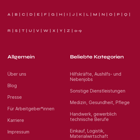
A
B
C
D
E
F
G
H
I
J
K
L
M
N
O
P
Q
R
S
T
U
V
W
X
Y
Z
0-9
Allgemein
Beliebte Kategorien
Über uns
Hilfskräfte, Aushilfs- und
Nebenjobs
Blog
Sonstige Dienstleistungen
Presse
Medizin, Gesundheit, Pflege
Für Arbeitgeber*innen
Handwerk, gewerblich
technische Berufe
Karriere
Einkauf, Logistik,
Impressum
Materialwirtschaft