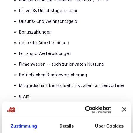
bis zu 38 Urlaubstage im Jahr
Urlaubs- und Weihnachtsgeld
Bonuszahlungen
gestellte Arbeitskleidung
Fort- und Weiterbildungen
Firmenwagen -- auch zur privaten Nutzung
Betrieblichen Rentenversicherung
Mitgliedschaft bei Hansefit inkl. aller Familienvorteile
u.v.m!
VORAUSSETZUNGEN
Wir freuen uns auf dich. Ganz egal, ob du schon
Zustimmung
Details
Über Cookies
jahrelange Erfahrung hast oder ob du gerade erst