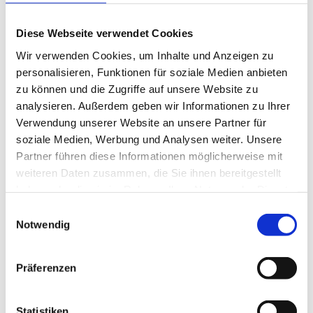
durchstartest. Wichtig ist uns, dass du einen
Gesellenbrief in der Tasche hast, für deinen Beruf im
Tischlerhandwerk brennst, gerne mehr sehen
Diese Webseite verwendet Cookies
möchtest als nur eine Werkstatt und du ein integrales
Wir verwenden Cookies, um Inhalte und Anzeigen zu
Mitglied unseres tollen Teams werden möchtest. Alles
personalisieren, Funktionen für soziale Medien anbieten
Weitere besprechen wir persönlich. Hört sich gut an?
zu können und die Zugriffe auf unsere Website zu
Finden wir auch. Also bewirb dich gleich jetzt auf
analysieren. Außerdem geben wir Informationen zu Ihrer
deine Stelle und werde ein Tischler im Norden.Du
Verwendung unserer Website an unsere Partner für
teilst unsere Begeisterung für das Tischlerhandwerk
soziale Medien, Werbung und Analysen weiter. Unsere
und hast Lust, mehr als nur eine Werkstatt
Partner führen diese Informationen möglicherweise mit
kennenzulernen? Dann suchen wir genau Dich als
Tischler (m/w/d) bei Tischler im Norden!
weiteren Daten zusammen, die Sie ihnen bereitgestellt
haben oder die sie im Rahmen Ihrer Nutzung der Dienste
gesammelt haben.
Einwilligungsauswahl
Notwendig
Jetzt schnell bewerben
Präferenzen
Merken
Statistiken