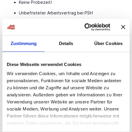
Keine Probezeit!
Unbefristeter Arbeitsvertrag bei PSH
Bis zu 30 Tage Urlaub pro Jahr
Möglichkeit einer wöchentlichen Abschlagszahlung
Zustimmung
Details
Über Cookies
Übertarifliche Bezahlung, Urlaubs- & Weihnachtsgeld
Weiterbildungen auf Kosten des Arbeitgebers
Diese Webseite verwendet Cookies
Übernahmemöglichkeit beim Kundenbetrieb
Wir verwenden Cookies, um Inhalte und Anzeigen zu
Persönliche Betreuung durch dein PSH-Team vor Ort
personalisieren, Funktionen für soziale Medien anbieten
Teamgeist & gelebte Loyalität im täglichen
zu können und die Zugriffe auf unsere Website zu
Miteinander
analysieren. Außerdem geben wir Informationen zu Ihrer
Verwendung unserer Website an unsere Partner für
Ansprechpartner
soziale Medien, Werbung und Analysen weiter. Unsere
Partner führen diese Informationen möglicherweise mit
Philipp Rauer
weiteren Daten zusammen, die Sie ihnen bereitgestellt
Recruiting
haben oder die sie im Rahmen Ihrer Nutzung der Dienste