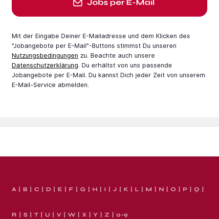
Jobs per E-Mail
Mit der Eingabe Deiner E-Mail­adresse und dem Klicken des
"Jobangebote per E-Mail"-Buttons stimmst Du unseren
Nutzungsbedingungen
zu. Beachte auch unsere
Datenschutzerklärung
. Du erhältst von uns passende
Jobangebote per E-Mail. Du kannst Dich jeder Zeit von unserem
E-Mail-Service abmelden.
A
B
C
D
E
F
G
H
I
J
K
L
M
N
O
P
Q
R
S
T
U
V
W
X
Y
Z
0-9