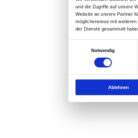
und die Zugriffe auf unsere 
Website an unsere Partner fü
Application error: a
client
-side 
möglicherweise mit weiteren
der Dienste gesammelt habe
Einwilligungsauswahl
Notwendig
Ablehnen