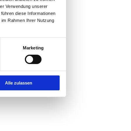
hrer Verwendung unserer
 führen diese Informationen
r console
for more information).
ie im Rahmen Ihrer Nutzung
Marketing
Alle zulassen