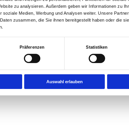
Website zu analysieren. Außerdem geben wir Informationen zu I
r soziale Medien, Werbung und Analysen weiter. Unsere Partner
exception has occurred while loading
jobninja.com
(see the
browse
 Daten zusammen, die Sie ihnen bereitgestellt haben oder die s
n.
Präferenzen
Statistiken
Auswahl erlauben