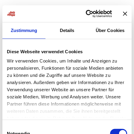
Zustimmung
Details
Über Cookies
Diese Webseite verwendet Cookies
Wir verwenden Cookies, um Inhalte und Anzeigen zu
personalisieren, Funktionen für soziale Medien anbieten
zu können und die Zugriffe auf unsere Website zu
analysieren. Außerdem geben wir Informationen zu Ihrer
Verwendung unserer Website an unsere Partner für
soziale Medien, Werbung und Analysen weiter. Unsere
Partner führen diese Informationen möglicherweise mit
weiteren Daten zusammen, die Sie ihnen bereitgestellt
haben oder die sie im Rahmen Ihrer Nutzung der Dienste
Application error: a
client
-side exception has occurred while
gesammelt haben.
Einwilligungsauswahl
Notwendig
loading
jobninja.com
(see the
browser console
for more