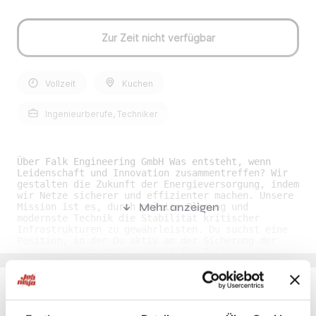
Zur Zeit nicht verfügbar
Vollzeit
Kuchen
Ingenieurberufe, Techniker
Über Falk Engineering GmbH Was entsteht, wenn
Leidenschaft und Innovation zusammentreffen? Wir
gestalten die Zukunft der Energieversorgung, indem
wir Netze sicherer und effizienter machen. Unsere
Mehr anzeigen
Mission ist es, durch präzise Planung und
modernste Technik die Stabilität kritischer
Infrastrukturen zu gewährleisten. Du suchst eine
Position, in der Du aktiv an der Sicherung der
Energieversorgung mitwirkst? Als Teil unseres
Teams übernimmst Du die Planung, Projektierung und
Ausführung von Sekundär- und Schaltgerätetechnik.
Du setzt modernste Drohnentechnologie ein, um
Anlagen zu inspizieren und deren Funktionalität zu
sichern. Hier findest Du eine Aufgabe, die Dich
Du möchtest Jobs, die zu Dir passen?