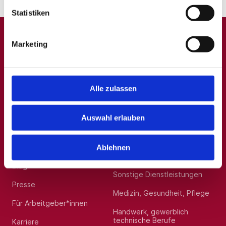
Statistiken
Marketing
A
B
C
D
E
F
G
H
I
J
K
L
M
N
O
P
Q
R
S
T
U
V
W
X
Y
Z
0-9
Alle zulassen
Auswahl erlauben
Allgemein
Beliebte Kategorien
Über uns
Hilfskräfte, Aushilfs- und
Ablehnen
Nebenjobs
Blog
Sonstige Dienstleistungen
Presse
Medizin, Gesundheit, Pflege
Für Arbeitgeber*innen
Handwerk, gewerblich
technische Berufe
Karriere