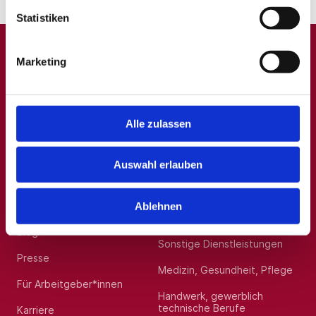
Statistiken
Marketing
A
B
C
D
E
F
G
H
I
J
K
L
M
N
O
P
Q
R
S
T
U
V
W
X
Y
Z
0-9
Alle zulassen
Auswahl erlauben
Allgemein
Beliebte Kategorien
Über uns
Hilfskräfte, Aushilfs- und
Ablehnen
Nebenjobs
Blog
Sonstige Dienstleistungen
Presse
Medizin, Gesundheit, Pflege
Für Arbeitgeber*innen
Handwerk, gewerblich
technische Berufe
Karriere