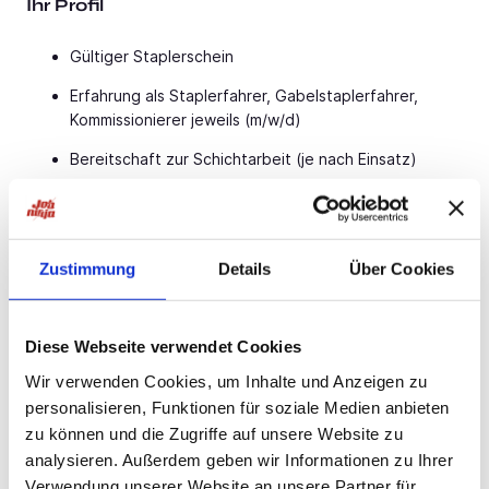
Ihr Profil
Gültiger Staplerschein
Erfahrung als Staplerfahrer, Gabelstaplerfahrer,
Kommissionierer jeweils (m/w/d)
Bereitschaft zur Schichtarbeit (je nach Einsatz)
Zuverlässige und sorgfältige Arbeitsweise
Sie fühlen sich angesprochen?
Zustimmung
Details
Über Cookies
Für eine schnelle Rückmeldung nutzen Sie unser Online
Portal oder schicken uns eine Email an
bewerbungstuttgart@dahmen-personal.de.
Diese Webseite verwendet Cookies
DAHMEN - Sprungbrett mit Perspektive
Wir verwenden Cookies, um Inhalte und Anzeigen zu
personalisieren, Funktionen für soziale Medien anbieten
zu können und die Zugriffe auf unsere Website zu
analysieren. Außerdem geben wir Informationen zu Ihrer
Jetzt bewerben
Verwendung unserer Website an unsere Partner für