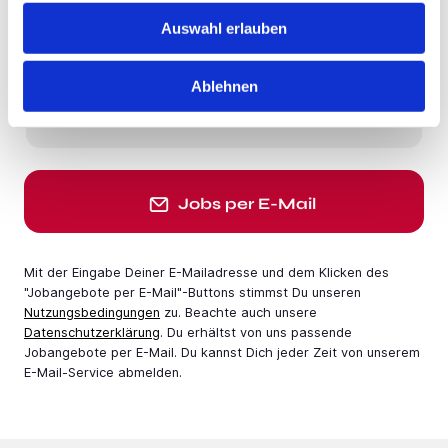
Auswahl erlauben
Du möchtest Jobs, die zu Dir passen?
Jobangebote per E-Mail erhalten
Ablehnen
E-Mail-Adresse
Jobs per E-Mail
Mit der Eingabe Deiner E-Mail­adresse und dem Klicken des
"Jobangebote per E-Mail"-Buttons stimmst Du unseren
Nutzungsbedingungen
zu. Beachte auch unsere
Datenschutzerklärung
. Du erhältst von uns passende
Jobangebote per E-Mail. Du kannst Dich jeder Zeit von unserem
E-Mail-Service abmelden.