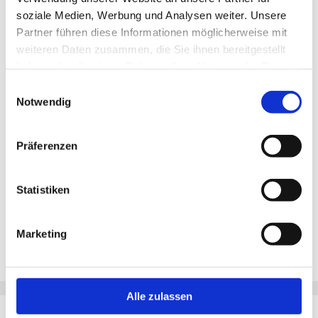
soziale Medien, Werbung und Analysen weiter. Unsere
Partner führen diese Informationen möglicherweise mit
Merken
weiteren Daten zusammen, die Sie ihnen bereitgestellt
haben oder die sie im Rahmen Ihrer Nutzung der Dienste
Standort:
Stuttgart
gesammelt haben.
Einwilligungsauswahl
Notwendig
Präferenzen
Statistiken
Marketing
Alle zulassen