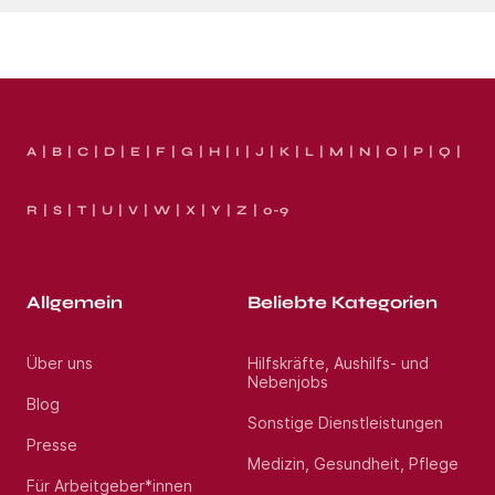
A
B
C
D
E
F
G
H
I
J
K
L
M
N
O
P
Q
R
S
T
U
V
W
X
Y
Z
0-9
Allgemein
Beliebte Kategorien
Über uns
Hilfskräfte, Aushilfs- und
Nebenjobs
Blog
Sonstige Dienstleistungen
Presse
Medizin, Gesundheit, Pflege
Für Arbeitgeber*innen