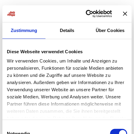
Zustimmung
Details
Über Cookies
Diese Webseite verwendet Cookies
Wir verwenden Cookies, um Inhalte und Anzeigen zu
personalisieren, Funktionen für soziale Medien anbieten
zu können und die Zugriffe auf unsere Website zu
analysieren. Außerdem geben wir Informationen zu Ihrer
Verwendung unserer Website an unsere Partner für
soziale Medien, Werbung und Analysen weiter. Unsere
Partner führen diese Informationen möglicherweise mit
weiteren Daten zusammen, die Sie ihnen bereitgestellt
haben oder die sie im Rahmen Ihrer Nutzung der Dienste
Application error: a
client
-side exception has occurred while
gesammelt haben.
Einwilligungsauswahl
Notwendig
loading
jobninja.com
(see the
browser console
for more