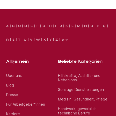
Facebook und Instagram Kontakt: Trio
Personalmanagement Baumstraße 6, 75172 Pforzheim
Jetzt bewerben Jetzt bewerben Abteilung(en):
StaplerfahrerArt(en) des Personalbedarfs:
NeubesetzungTarifvertrag: IGZ
A
B
C
D
E
F
G
H
I
J
K
L
M
N
O
P
Q
Standort:
Eisingen
R
S
T
U
V
W
X
Y
Z
0-9
Allgemein
Beliebte Kategorien
Über uns
Hilfskräfte, Aushilfs- und
Nebenjobs
Blog
Sonstige Dienstleistungen
Presse
Medizin, Gesundheit, Pflege
Für Arbeitgeber*innen
Handwerk, gewerblich
technische Berufe
Karriere