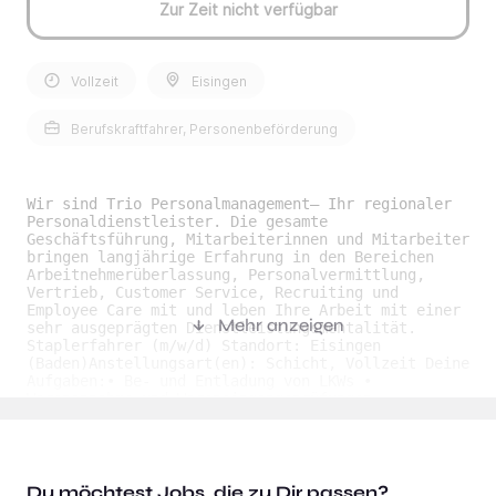
Zur Zeit nicht verfügbar
Vollzeit
Eisingen
Berufskraftfahrer, Personenbeförderung
Wir sind Trio Personalmanagement— Ihr regionaler
Personaldienstleister. Die gesamte
Geschäftsführung, Mitarbeiterinnen und Mitarbeiter
bringen langjährige Erfahrung in den Bereichen
Arbeitnehmerüberlassung, Personalvermittlung,
Vertrieb, Customer Service, Recruiting und
Employee Care mit und leben Ihre Arbeit mit einer
Mehr anzeigen
sehr ausgeprägten Dienstleistungsmentalität.
Staplerfahrer (m/w/d) Standort: Eisingen
(Baden)Anstellungsart(en): Schicht, Vollzeit Deine
Aufgaben:• Be- und Entladung von LKWs •
Warenannahme und Wareneingangsprüfungen
durchführen • Ein- und Auslagern von Paletten •
Versorgung der Produktion mit Material • Bedienen
von Flurförderfahrzeugen aller Art •
Termingerechte Durchführung des innerbetrieblichen
Transports Dein Profil:• Kenntnisse in der
Du möchtest Jobs, die zu Dir passen?