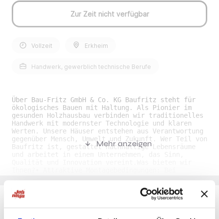
Zur Zeit nicht verfügbar
Vollzeit
Erkheim
Handwerk, gewerblich technische Berufe
Über Bau-Fritz GmbH & Co. KG Baufritz steht für
ökologisches Bauen mit Haltung. Als Pionier im
gesunden Holzhausbau verbinden wir traditionelles
Handwerk mit modernster Technologie und klaren
Werten. Unsere Häuser entstehen aus Verantwortung
gegenüber Mensch, Umwelt und Zukunft. Wer Teil von
Mehr anzeigen
Baufritz ist, gestaltet nachhaltige Lebensräume
und arbeitet in einem Unternehmen, das Sinn,
Qualität und Innovation vereint.Was bieten wir
Ihnen?• Attraktive Montagebedingungen: Bei
Montagen stellen wir Ihnen ein Einzelzimmer, volle
Verpflegung und zahlen attraktive Zuschläge. •
Firmeneigene Kinderkrippe: Profitieren Sie von
unserer betriebseigenen Kinderkrippe zur besseren
Vereinbarkeit von Familie und Beruf. • Flexible
Du möchtest Jobs, die zu Dir passen?
Arbeitszeiten: Gestalten Sie Ihre Arbeitszeit