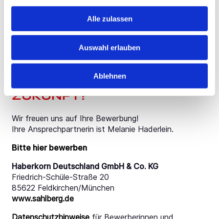
JobRad
Vermögenswirksame Leistungen
Alle zulassen
Zuschüsse für die betriebliche Altersvorsorge
Beteiligung am Unternehmenserfolg
Auswahl erlauben
DAS KLINGT NACH IHRER
Ablehnen
BESTMÖGLICHEN
ZUKUNFT?
Wir freuen uns auf Ihre Bewerbung!
Ihre Ansprechpartnerin ist Melanie Haderlein.
Bitte hier bewerben
Haberkorn Deutschland GmbH & Co. KG
Friedrich-Schüle-Straße 20
85622 Feldkirchen/München
www.sahlberg.de
Datenschutzhinweise
für Bewerberinnen und