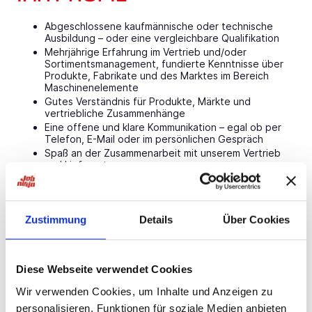
Abgeschlossene kaufmännische oder technische
Ausbildung – oder eine vergleichbare Qualifikation
Mehrjährige Erfahrung im Vertrieb und/oder
Sortimentsmanagement, fundierte Kenntnisse über
Produkte, Fabrikate und des Marktes im Bereich
Maschinenelemente
Gutes Verständnis für Produkte, Märkte und
vertriebliche Zusammenhänge
Eine offene und klare Kommunikation – egal ob per
Telefon, E-Mail oder im persönlichen Gespräch
Spaß an der Zusammenarbeit mit unserem Vertrieb
und Lieferanten
Verhandlungsgeschick und die Fähigkeit,
pragmatische Lösungen zu finden
Eine strukturierte Arbeitsweise und den Blick fürs
Wesentliche
Zustimmung
Details
Über Cookies
Kunden- und vertriebsorientiertes Denken und
Handeln
Sicherer Umgang mit IT-Systemen, idealerweise
Erfahrung mit SAP und/oder PIM-Systemen
Diese Webseite verwendet Cookies
Wir verwenden Cookies, um Inhalte und Anzeigen zu
personalisieren, Funktionen für soziale Medien anbieten