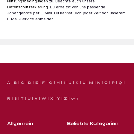
Nutzungsbedingungen
zu. Beachte auch unsere
Datenschutzerklärung
. Du erhältst von uns passende
Jobangebote per E-Mail. Du kannst Dich jeder Zeit von unserem
E-Mail-Service abmelden.
A
B
C
D
E
F
G
H
I
J
K
L
M
N
O
P
Q
R
S
T
U
V
W
X
Y
Z
0-9
Allgemein
Beliebte Kategorien