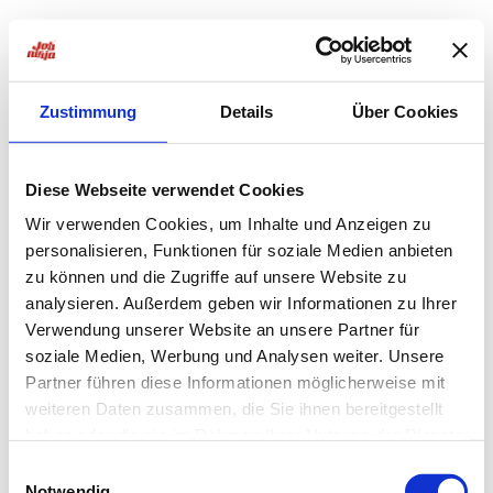
Zustimmung
Details
Über Cookies
Diese Webseite verwendet Cookies
Wir verwenden Cookies, um Inhalte und Anzeigen zu
personalisieren, Funktionen für soziale Medien anbieten
zu können und die Zugriffe auf unsere Website zu
analysieren. Außerdem geben wir Informationen zu Ihrer
Verwendung unserer Website an unsere Partner für
soziale Medien, Werbung und Analysen weiter. Unsere
Partner führen diese Informationen möglicherweise mit
weiteren Daten zusammen, die Sie ihnen bereitgestellt
haben oder die sie im Rahmen Ihrer Nutzung der Dienste
Application error: a
client
-side exception has occurred while
gesammelt haben.
Einwilligungsauswahl
Notwendig
loading
jobninja.com
(see the
browser console
for more