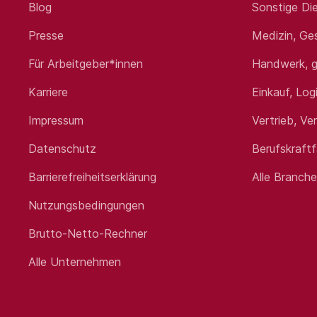
Blog
Sonstige Die
Profil
Presse
Medizin, Ge
Die Grundlage für Ihren Erfolg i
Baumaschinen- oder Anlagenmecha
Für Arbeitgeber*innen
Handwerk, g
Idealerweise haben Sie Kenntnis
Nutzfahrzeugen.
Karriere
Einkauf, Log
Wichtig ist, dass Sie sich rasch 
unterschiedlichen Tages- und Na
Impressum
Vertrieb, Ve
Sie punkten als zuverlässige Pers
beim Kunden vor Ort umsetzt.
Datenschutz
Berufskraft
Barrierefreiheitserklärung
Alle Branch
Wir bieten
Nutzungsbedingungen
Finanzielle Absicherung durch ein
Brutto-Netto-Rechner
Persönliche Entwicklungsmöglichk
Alle Unternehmen
Ihre eigene rollende Werkstatt m
Ein Langzeitarbeitskonto für mehr
Ein familienfreundliches Unterne
Unser Betriebsklima: Die Wertschä