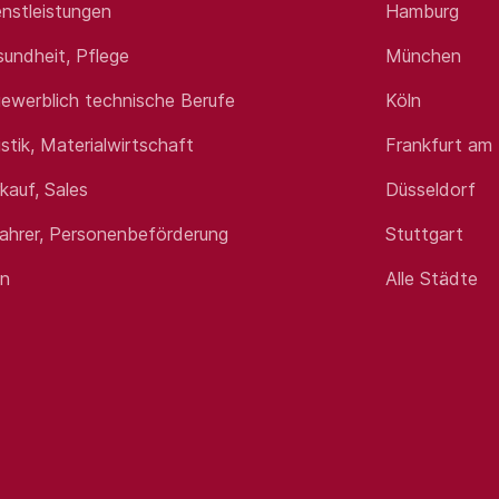
nstleistungen
Hamburg
sundheit, Pflege
München
st eine technische Berufsausbildung, z. B. zum Industriemech
niker (m/w/d) - Quereinsteiger mit technischem Verständni
ewerblich technische Berufe
Köln
se der Mobilhydraulik und Erfahrungen mit Bau- oder Landma
istik, Materialwirtschaft
Frankfurt am
auf neue Aufträge einstellen können: Sie sind bereit für die 
chtzeiten.
rkauf, Sales
Düsseldorf
önlichkeit, die gerne unterwegs ist (natürlich mit gültigem 
fahrer, Personenbeförderung
Stuttgart
en
Alle Städte
e betriebliche Altersvorsorge und eine Berufsunfähigkeitsver
eiten und eine intensive Einarbeitung in Kooperation mit der
it hochwertigen Servicetools.
 Flexibilität und ein Firmenfitnessprogramm für Ihre Gesundh
hmen, das Eltern gerne die Kinderbetreuung bezuschusst.
tzung unserer Mitarbeiter*innen ist uns ebenso wichtig wie e