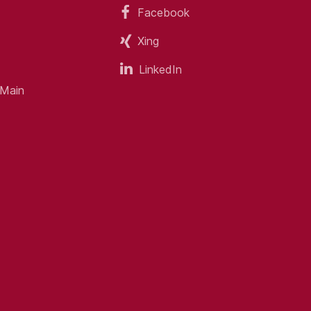
Facebook
Xing
aniker, KFZ-Mechatroniker, Land- und
s sind ebenfalls erwünscht.
LinkedIn
schinen, Arbeitsbühnen oder
 Main
Abenteuer im Außeneinsatz – auch zu
Führerschein) und den Servicegedanken
sicherung.
 internationalen Hydraulik-Akademie.
eit.
in kollegialer und persönlicher