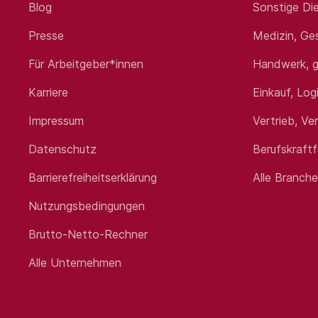
Blog
Sonstige Die
Profil
Presse
Medizin, Ge
Die Grundlage für Ihren Erfolg i
Baumaschinen- oder Anlagenmecha
Für Arbeitgeber*innen
Handwerk, g
Idealerweise haben Sie Kenntnis
Nutzfahrzeugen.
Karriere
Einkauf, Log
Wichtig ist, dass Sie sich rasch 
unterschiedlichen Tages- und Na
Impressum
Vertrieb, Ve
Sie punkten als zuverlässige Pers
beim Kunden vor Ort umsetzt.
Datenschutz
Berufskraft
Barrierefreiheitserklärung
Alle Branch
Wir bieten
Nutzungsbedingungen
Finanzielle Absicherung durch ein
Brutto-Netto-Rechner
Persönliche Entwicklungsmöglichk
Alle Unternehmen
Ihre eigene rollende Werkstatt m
Ein Langzeitarbeitskonto für mehr
Ein familienfreundliches Unterne
Unser Betriebsklima: Die Wertschä