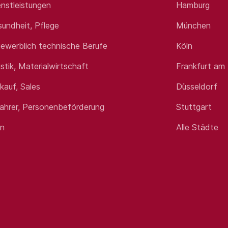
nstleistungen
Hamburg
sundheit, Pflege
München
st eine technische Berufsausbildung, z. B. zum Industriemech
niker (m/w/d) - Quereinsteiger mit technischem Verständni
ewerblich technische Berufe
Köln
se der Mobilhydraulik und Erfahrungen mit Bau- oder Landma
istik, Materialwirtschaft
Frankfurt am
auf neue Aufträge einstellen können: Sie sind bereit für die 
chtzeiten.
rkauf, Sales
Düsseldorf
önlichkeit, die gerne unterwegs ist (natürlich mit gültigem 
fahrer, Personenbeförderung
Stuttgart
en
Alle Städte
e betriebliche Altersvorsorge und eine Berufsunfähigkeitsver
eiten und eine intensive Einarbeitung in Kooperation mit der
it hochwertigen Servicetools.
 Flexibilität und ein Firmenfitnessprogramm für Ihre Gesundh
hmen, das Eltern gerne die Kinderbetreuung bezuschusst.
tzung unserer Mitarbeiter*innen ist uns ebenso wichtig wie e