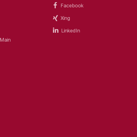
Facebook
Xing
aniker, KFZ-Mechatroniker, Land- und
s sind ebenfalls erwünscht.
LinkedIn
schinen, Arbeitsbühnen oder
 Main
Abenteuer im Außeneinsatz – auch zu
Führerschein) und den Servicegedanken
sicherung.
 internationalen Hydraulik-Akademie.
eit.
in kollegialer und persönlicher