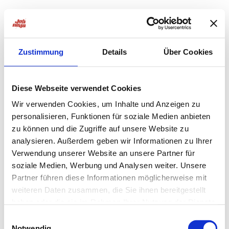
Zustimmung
Details
Über Cookies
Diese Webseite verwendet Cookies
Wir verwenden Cookies, um Inhalte und Anzeigen zu
personalisieren, Funktionen für soziale Medien anbieten
zu können und die Zugriffe auf unsere Website zu
analysieren. Außerdem geben wir Informationen zu Ihrer
Verwendung unserer Website an unsere Partner für
soziale Medien, Werbung und Analysen weiter. Unsere
Partner führen diese Informationen möglicherweise mit
weiteren Daten zusammen, die Sie ihnen bereitgestellt
haben oder die sie im Rahmen Ihrer Nutzung der Dienste
Application error: a
client
-side exception has occurred while
gesammelt haben.
Einwilligungsauswahl
Notwendig
loading
jobninja.com
(see the
browser console
for more