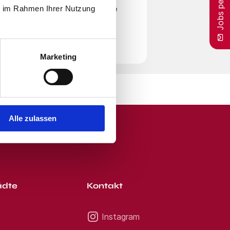
Jobs per E-Mail
ruf! Herr Meik Wrozyna Jetzt
ie im Rahmen Ihrer Nutzung
en
Nutzungsbedingungen
zu. Beachte
r Zeit von unserem E-Mail-Service
Marketing
Alle zulassen
ädte
Kontakt
Instagram