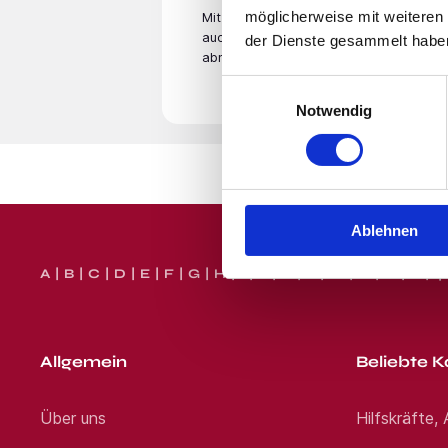
Interesse geweckt? Dann freu
möglicherweise mit weiteren
Mit der Eingabe Deiner E-Mail­adresse
bewerben Jetzt bewerben
auch unsere
Datenschutzerklärung
. Du
der Dienste gesammelt habe
abmelden.
Standort:
Linz am Rh
Einwilligungsauswahl
Notwendig
Ablehnen
A
B
C
D
E
F
G
H
I
J
K
L
M
N
O
P
Q
Allgemein
Beliebte K
Über uns
Hilfskräfte,