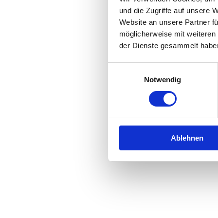
und die Zugriffe auf unsere 
Website an unsere Partner fü
Application error: a
client
-side 
möglicherweise mit weiteren
der Dienste gesammelt habe
Einwilligungsauswahl
Notwendig
Ablehnen