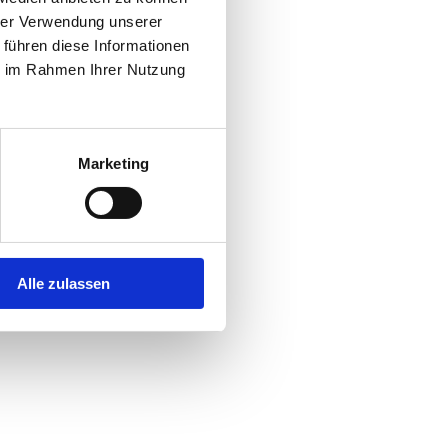
hrer Verwendung unserer
 führen diese Informationen
r console
for more information).
ie im Rahmen Ihrer Nutzung
Marketing
Alle zulassen