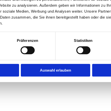
Website zu analysieren. Außerdem geben wir Informationen zu I
r soziale Medien, Werbung und Analysen weiter. Unsere Partner
exception has occurred while loading
jobninja.com
(see the
browse
 Daten zusammen, die Sie ihnen bereitgestellt haben oder die s
n.
Präferenzen
Statistiken
Auswahl erlauben