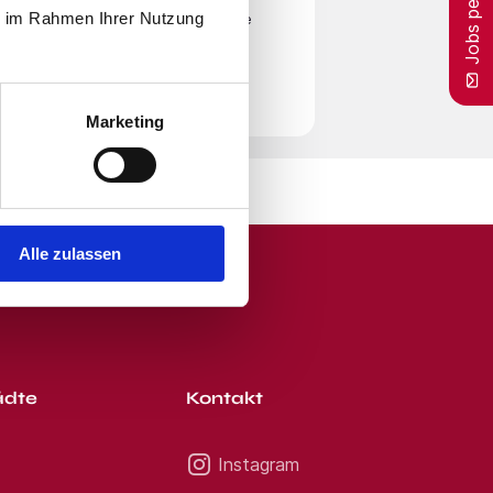
Jobs per E-Mail
isebereitschaft ist für Dich
ie im Rahmen Ihrer Nutzung
g - Maritim / Codesys (m/w/d)
en
Nutzungsbedingungen
zu. Beachte
für diesen Job in nur wenigen
r Zeit von unserem E-Mail-Service
werbung live verfolgt werden.
Marketing
Alle zulassen
ädte
Kontakt
Instagram