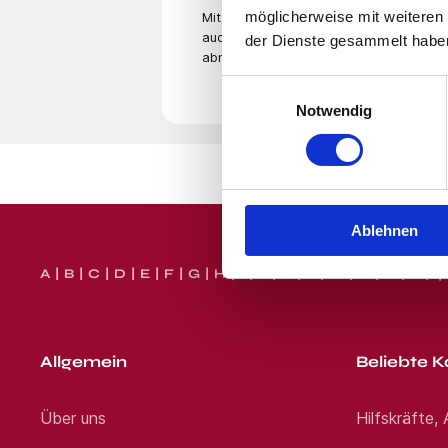
Reisebereitschaft mit. Die W
möglicherweise mit weiteren
daher selbstverständlich Uns
Mit der Eingabe Deiner E-Mail­adresse
klingt vielversprechend? Bei
auch unsere
Datenschutzerklärung
. Du
der Dienste gesammelt habe
Minuten und ohne Anschreiben
abmelden.
Wir freuen uns auf eine Bewe
Einwilligungsauswahl
Notwendig
Standort:
Nürnberg
Ablehnen
A
B
C
D
E
F
G
H
I
J
K
L
M
N
O
P
Q
Allgemein
Beliebte K
Über uns
Hilfskräfte,