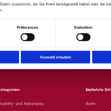
elt ist Dein Arbeitsplatz – eine weltweite Re
 Daten zusammen, die Sie ihnen bereitgestellt haben oder die s
er Jobangebot Servicetechniker Automatisierun
 und dem Klicken des "Jobangebote per E-Mail"-Buttons stimmst Du unser
 unserem Partner Workwise ist eine Bewerbung 
 erhältst von uns passende Jobangebote per E-Mail. Du kannst Dich jede
n.
 möglich. Anschließend kann der Status der Be
rbung über Workwise .
Präferenzen
Statistiken
Auswahl erlauben
R
S
T
U
V
W
X
Y
Z
0-9
ategorien
Beliebte St
 Aushilfs- und Nebenjobs
Berlin