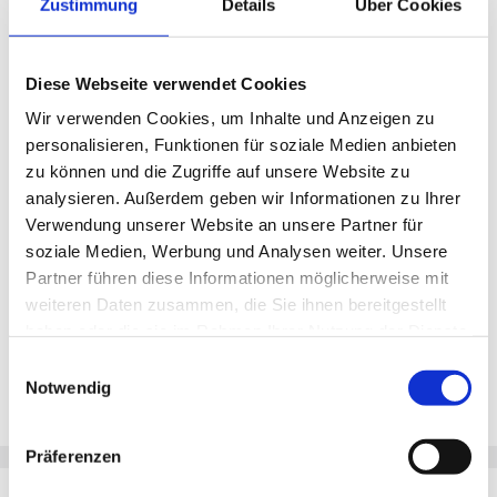
• Perspektive Neubau: Sie wirken an der
Zustimmung
Details
Über Cookies
Weiterentwicklung der Versorgung mit und bringen
Jobangebote per E-Mail erhalten
sich in die Planung eines neurogeriatrischen
Neubaus ein. • Fachliches Umfeld: Sie arbeiten in
einer neurologischen Klinik mit breitem Spektrum,
Diese Webseite verwendet Cookies
einschließlich zertifizierter Strukturen für die
E-Mail-Adresse
Akutversorgung sowie moderner Diagnostik. •
Wir verwenden Cookies, um Inhalte und Anzeigen zu
Unterstützung im Alltag: Es erwarten Sie Angebote
zur Vereinbarkeit von Familie und Beruf sowie
personalisieren, Funktionen für soziale Medien anbieten
weitere Benefits wie Jobrad und
zu können und die Zugriffe auf unsere Website zu
Gesundheitsangebote. Ihr Profil• Facharzt
Jobs per E-Mail
Neurologie: Sie verfügen über die
analysieren. Außerdem geben wir Informationen zu Ihrer
Facharztanerkennung für Neurologie. • Phase-B-
Verwendung unserer Website an unsere Partner für
Erfahrung: Sie bringen mindestens drei Jahre
Berufserfahrung in der neurologisch-
soziale Medien, Werbung und Analysen weiter. Unsere
Mit der Eingabe Deiner E-Mail­adresse und dem Klicken des
neurochirurgischen Frührehabilitation (Phase B)
Partner führen diese Informationen möglicherweise mit
"Jobangebote per E-Mail"-Buttons stimmst Du unseren
mit. • Führungskompetenz: Sie haben bereits
Führungserfahrung und sind motiviert, eine neue
weiteren Daten zusammen, die Sie ihnen bereitgestellt
Nutzungsbedingungen
zu. Beachte auch unsere
Abteilung strukturiert aufzubauen. •
Datenschutzerklärung
. Du erhältst von uns passende
haben oder die sie im Rahmen Ihrer Nutzung der Dienste
Kommunikationsstärke: Sie überzeugen durch
Jobangebote per E-Mail. Du kannst Dich jeder Zeit von unserem
Verantwortungsbewusstsein, klare Kommunikation und
gesammelt haben.
Einwilligungsauswahl
E-Mail-Service abmelden.
einen ausgeprägten Gestaltungswillen. •
Notwendig
Multiprofessionelles Denken: Sie arbeiten gern
multiprofessionell und verstehen
sektorenübergreifende Versorgung als zentralen
Erfolgsfaktor. Ihre Aufgaben• Sektion leiten: Sie
Präferenzen
übernehmen die medizinische, strategische und
organisatorische Leitung der neu entstehenden