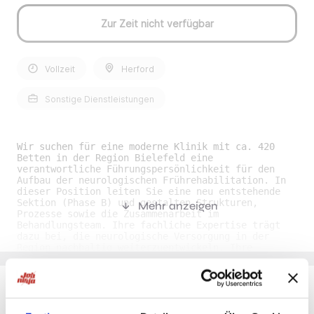
Zur Zeit nicht verfügbar
Vollzeit
Herford
Sonstige Dienstleistungen
Wir suchen für eine moderne Klinik mit ca. 420
Betten in der Region Bielefeld eine
verantwortliche Führungspersönlichkeit für den
Aufbau der neurologischen Frührehabilitation. In
dieser Position leiten Sie eine neu entstehende
Sektion (Phase B) und gestalten Strukturen,
Mehr anzeigen
Prozesse sowie die Zusammenarbeit im
Behandlungsteam. Ihre fachliche Expertise trägt
dazu bei, die neurologische Versorgung in der
Region nachhaltig weiterzuentwickeln. Ihre
Benefits• Aufbau mit Wirkung: Sie übernehmen eine
echte Gestaltungschance und prägen den Aufbau
einer neuen Sektion von Beginn an. • Vergütung &
Sicherheit: Sie erhalten eine attraktive Vergütung
nach den Regelungen des kirchlichen Dienstrechts.
Du möchtest Jobs, die zu Dir passen?