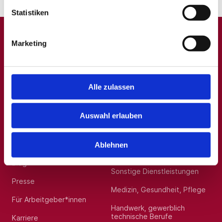
Sektion Frührehabilitation. • Station aufbauen:
Sie gestalten den Aufbau der Station im
Statistiken
Gebäudebestand und wirken an der Mitgestaltung des
geplanten Neubaus eines neurogeriatrischen
Zentrums mit. • Team entwickeln: Sie führen und
entwickeln ein interdisziplinäres Behandlungsteam
Marketing
fachlich und organisatorisch weiter. • Strukturen
A
B
C
D
E
F
G
H
I
J
K
L
M
N
O
P
Q
stärken: Sie bauen neurologische
Versorgungsstrukturen in der Region sowie im
Verbund weiter aus. • Supervision & Qualität: Sie
R
S
T
U
V
W
X
Y
Z
0-9
übernehmen fachärztliche Supervision, fördern die
Alle zulassen
Weiterbildung der ärztlichen Kolleginnen und
Kollegen und beteiligen sich aktiv an
Konzeptarbeit, Qualitätsmanagement und
Prozessoptimierung. Jetzt suchen wir Sie als
Auswahl erlauben
Allgemein
Beliebte Kategorien
Mitarbeiter aus den Bereichen: Neurologie,
neurologische Frührehabilitation (Phase B),
ärztlicher Leiter, ärztliche Leiterin,
neurogeriatrische Versorgung, Stroke-Versorgung,
Über uns
Hilfskräfte, Aushilfs- und
Ablehnen
Rehabilitationsmedizin (m/w/d), Führung im
Nebenjobs
Krankenhaus, Vollzeit Über uns FIND YOUR EXPERT –
Blog
MEDICAL RECRUITING ist seit 2012 eine auf das
Sonstige Dienstleistungen
Gesundheitswesen hochspezialisierte
Presse
Personalberatung. Wir vermitteln ärztliches und
Medizin, Gesundheit, Pflege
nichtärztliches Fach- und Führungspersonal an
Kliniken in Deutschland, Österreich und der
Für Arbeitgeber*innen
Schweiz. Unsere Mission ist es, die passende
Handwerk, gewerblich
Stelle mit dem passenden Kandidaten, unter
technische Berufe
Karriere