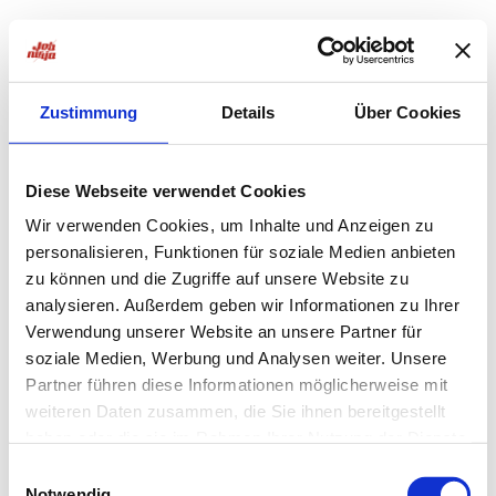
Zustimmung
Details
Über Cookies
Diese Webseite verwendet Cookies
Wir verwenden Cookies, um Inhalte und Anzeigen zu
personalisieren, Funktionen für soziale Medien anbieten
zu können und die Zugriffe auf unsere Website zu
analysieren. Außerdem geben wir Informationen zu Ihrer
Verwendung unserer Website an unsere Partner für
soziale Medien, Werbung und Analysen weiter. Unsere
Partner führen diese Informationen möglicherweise mit
weiteren Daten zusammen, die Sie ihnen bereitgestellt
haben oder die sie im Rahmen Ihrer Nutzung der Dienste
Application error: a
client
-side exception has occurred while
gesammelt haben.
Einwilligungsauswahl
Notwendig
loading
jobninja.com
(see the
browser console
for more