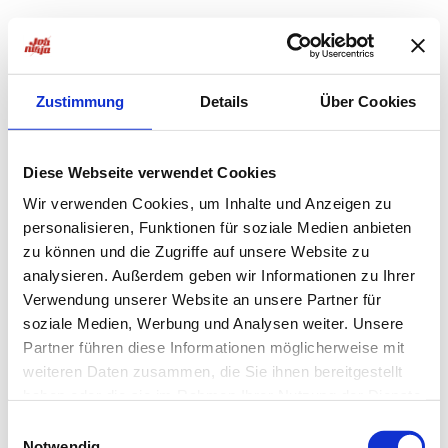
Zustimmung
Details
Über Cookies
Diese Webseite verwendet Cookies
Wir verwenden Cookies, um Inhalte und Anzeigen zu
personalisieren, Funktionen für soziale Medien anbieten
zu können und die Zugriffe auf unsere Website zu
analysieren. Außerdem geben wir Informationen zu Ihrer
Verwendung unserer Website an unsere Partner für
soziale Medien, Werbung und Analysen weiter. Unsere
Partner führen diese Informationen möglicherweise mit
weiteren Daten zusammen, die Sie ihnen bereitgestellt
haben oder die sie im Rahmen Ihrer Nutzung der Dienste
Application error: a
client
-side exception has occurred while
gesammelt haben.
Einwilligungsauswahl
Notwendig
loading
jobninja.com
(see the
browser console
for more