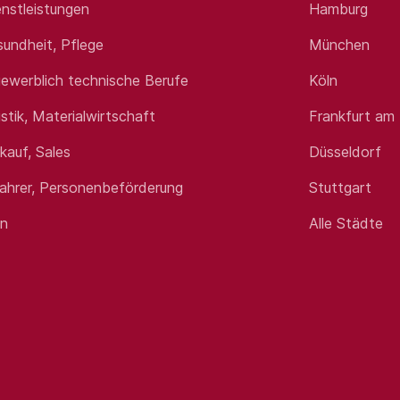
nstleistungen
Hamburg
sundheit, Pflege
München
uleitung oder baunahen Umfeld
(idealerweise mit Vertriebsb
Bereitschaft, dich tief in unsere Lösungen einzuarbeiten
ewerblich technische Berufe
Köln
ivation und den Anspruch, Dinge besser zu machen
istik, Materialwirtschaft
Frankfurt am
rkauf, Sales
Düsseldorf
fahrer, Personenbeförderung
Stuttgart
tarkem Team im Rücken
en
Alle Städte
rfolg bestimmt dein Einkommen
h zur privaten Nutzung), iPhone & Surface
 Gebiets- oder Führungsverantwortung
ufstiegsmöglichkeiten
istung anerkennt und Menschen wertschätzt