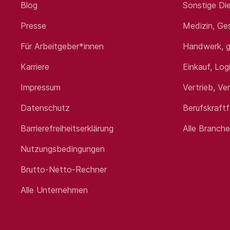
Blog
Sonstige Die
Das bringst du mit
Presse
Medizin, Ge
Erfahrung im
Estrichbereich, Ba
Technisches Verständnis und die 
Für Arbeitgeber*innen
Handwerk, g
Kommunikationsstärke, Eigenmot
Karriere
Einkauf, Log
Impressum
Vertrieb, Ve
Was dich erwartet
Datenschutz
Berufskraft
Strukturierte Einarbeitung mit s
Barrierefreiheitserklärung
Alle Branch
Ungedeckelte Provision – dein E
Firmenwagen inkl. Tankkarte (auc
Nutzungsbedingungen
Perspektiven zur Übernahme von
Individuelle Entwicklungs- und A
Brutto-Netto-Rechner
Eine Unternehmenskultur, die Le
Alle Unternehmen
Interesse?