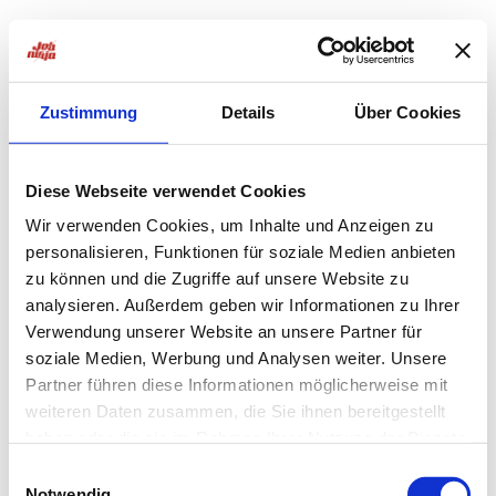
Zustimmung
Details
Über Cookies
Diese Webseite verwendet Cookies
Wir verwenden Cookies, um Inhalte und Anzeigen zu
personalisieren, Funktionen für soziale Medien anbieten
zu können und die Zugriffe auf unsere Website zu
analysieren. Außerdem geben wir Informationen zu Ihrer
Verwendung unserer Website an unsere Partner für
soziale Medien, Werbung und Analysen weiter. Unsere
Partner führen diese Informationen möglicherweise mit
weiteren Daten zusammen, die Sie ihnen bereitgestellt
haben oder die sie im Rahmen Ihrer Nutzung der Dienste
Application error: a
client
-side exception has occurred while
gesammelt haben.
Einwilligungsauswahl
Notwendig
loading
jobninja.com
(see the
browser console
for more