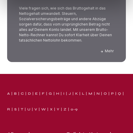
Viele fragen sich, wie sich das Bruttogehalt in das
Nettogehalt umwandelt. Steuern,
Sozialversicherungsbeiträge und andere Abzüge
sorgen dafür, dass vom ursprünglichen Betrag nicht
alles auf Deinem Konto landet. Mit unserem Brutto-
Netto-Rechner kannst Du sofort Klarheit über Deinen
tatsächlichen Nettolohn bekommen.
Mehr
A
B
C
D
E
F
G
H
I
J
K
L
M
N
O
P
Q
R
S
T
U
V
W
X
Y
Z
0-9