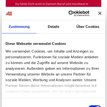
Du fühlst Dich wohl in Deinem Beruf und möchtest in
Deiner Branche bleiben? Hier findest Du das gesamte
Angebot aus Deiner Branche.
Mehr
Zustimmung
Details
Über Cookies
Jobs in der Nähe
Diese Webseite verwendet Cookies
Wir verwenden Cookies, um Inhalte und Anzeigen zu
personalisieren, Funktionen für soziale Medien anbieten
Jobs in der Nähe!
zu können und die Zugriffe auf unsere Website zu
analysieren. Außerdem geben wir Informationen zu Ihrer
Auf unserer Plattform findest Du eine große Auswahl
an Stellenangeboten, die nach Städten sortiert sind,
Verwendung unserer Website an unsere Partner für
sodass Du gezielt nach Jobs direkt in Deiner Nähe
soziale Medien, Werbung und Analysen weiter. Unsere
suchen kannst. Egal, ob Du eine neue
Partner führen diese Informationen möglicherweise mit
Herausforderung suchst, einen beruflichen Wechsel
planst oder einfach eine Stelle in Deinem aktuellen
weiteren Daten zusammen, die Sie ihnen bereitgestellt
Wohnort bevorzugst – bei uns wirst Du fündig.
haben oder die sie im Rahmen Ihrer Nutzung der Dienste
gesammelt haben.
Mehr
Einwilligungsauswahl