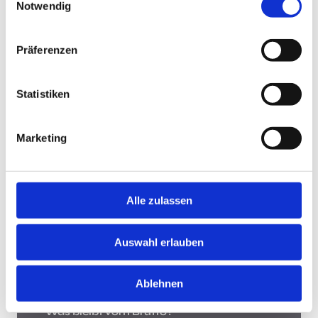
Notwendig
Jobsuche andersrum
Präferenzen
Statistiken
Jobsuche andersrum!
Hast Du keine Lust und Zeit, auf Jobbörsen jede
Marketing
Stellenanzeige zu durchsuchen? Teste die "Jobsuche
andersrum", lade Deinen Lebenslauf hoch und lasse
Dir Jobs vorschlagen, die zu Dir passen.
Mehr
Alle zulassen
Was bleibt vom Brutto?
Auswahl erlauben
Ablehnen
Was bleibt vom Brutto?