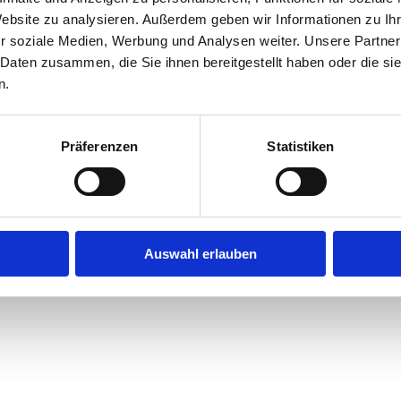
Website zu analysieren. Außerdem geben wir Informationen zu I
r soziale Medien, Werbung und Analysen weiter. Unsere Partner
exception has occurred while loading
jobninja.com
(see the
browse
 Daten zusammen, die Sie ihnen bereitgestellt haben oder die s
n.
Präferenzen
Statistiken
Auswahl erlauben