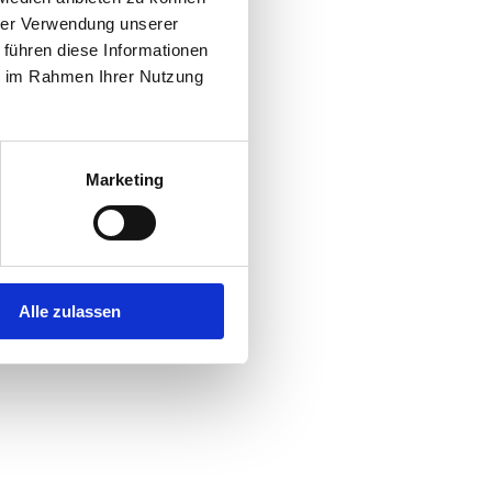
hrer Verwendung unserer
 führen diese Informationen
r console
for more information).
ie im Rahmen Ihrer Nutzung
Marketing
Alle zulassen