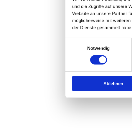
und die Zugriffe auf unsere 
Website an unsere Partner fü
Application error: a
client
-side 
möglicherweise mit weiteren
der Dienste gesammelt habe
Einwilligungsauswahl
Notwendig
Ablehnen