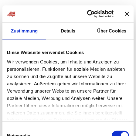
Zustimmung
Details
Über Cookies
Diese Webseite verwendet Cookies
Wir verwenden Cookies, um Inhalte und Anzeigen zu
personalisieren, Funktionen für soziale Medien anbieten
zu können und die Zugriffe auf unsere Website zu
analysieren. Außerdem geben wir Informationen zu Ihrer
Verwendung unserer Website an unsere Partner für
soziale Medien, Werbung und Analysen weiter. Unsere
Partner führen diese Informationen möglicherweise mit
weiteren Daten zusammen, die Sie ihnen bereitgestellt
haben oder die sie im Rahmen Ihrer Nutzung der Dienste
Application error: a
client
-side exception has occurred while
gesammelt haben.
Einwilligungsauswahl
Notwendig
loading
jobninja.com
(see the
browser console
for more