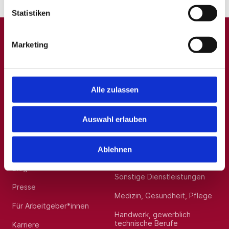
DIN EN ISO 9001 / AWO-Norm und den spezifischen
AWO-Hamburg-Qualitätskriterien:
Statistiken
Lenkung und Kontrolle des AWO-Hamburg-
Qualitätshandbuchs (QMH), der QM-Dokumente,
Marketing
Standards und Formblätter – von der Erstellung bis
A
B
C
D
E
F
G
H
I
J
K
L
M
N
O
P
Q
zur ständigen Fortschreibung (Revision)
Initiierung, Erstellung und Optimierung von
Prozessabläufen und Begleitung von KVP-
R
S
T
U
V
W
X
Y
Z
0-9
Maßnahmen
Alle zulassen
Beratung und Unterstützung der Mitarbeiter*innen
bezüglich aller Fragen zum QMS
Unterstützung der (Fach-)Bereiche des AWO-
Auswahl erlauben
Allgemein
Beliebte Kategorien
Landesverbands Hamburg bei der Erstellung und
Implementierung von QM-Prozessen sowie der
Erstellung entsprechender Vorgabedokumente
Über uns
Hilfskräfte, Aushilfs- und
Ablehnen
Vorbereitung, Durchführung und Dokumentation
Nebenjobs
interner Audits (einschließlich Stichproben) in
verschiedenen Bereichen des Landesverbands inkl.
Blog
Nachbereitung, Ableitung von Korrekturmaßnahmen
Sonstige Dienstleistungen
sowie Nachhalten der Prozesse
Presse
Vorbereitung und Durchführung von Schulungen zur
Medizin, Gesundheit, Pflege
Umsetzung des QMS sowie selbstständige
Für Arbeitgeber*innen
Durchführung und Moderation von Qualitätszirkeln
Handwerk, gewerblich
Schnittstellenmanagement
technische Berufe
Karriere