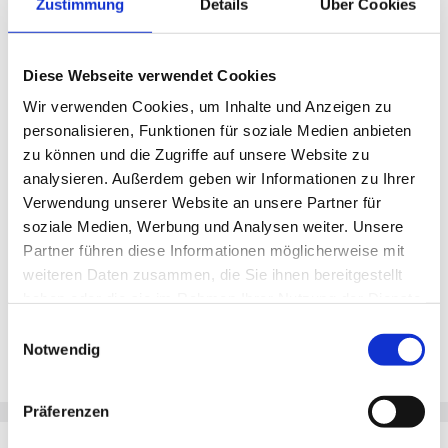
Zustimmung
Details
Über Cookies
Dienstleistungen für Kinder, Jugendliche und Familien,
Jobangebote per E-Mail erhalten
Migrant*innen sowie für ältere Menschen. Dabei sind
Vielfalt, soziale Gerechtigkeit, Solidarität und
Diese Webseite verwendet Cookies
Toleranz Programm. Mit mehr als 1.300
E-Mail-Adresse
Mitarbeitenden und rund 130 Einrichtungen gehören
Wir verwenden Cookies, um Inhalte und Anzeigen zu
wir zu den großen Arbeitgebern in Hamburg.
personalisieren, Funktionen für soziale Medien anbieten
zu können und die Zugriffe auf unsere Website zu
Wir suchen für unsere Geschäftsstelle / unser
Jobs per E-Mail
analysieren. Außerdem geben wir Informationen zu Ihrer
Qualitätsmanagement eine*n:
Verwendung unserer Website an unsere Partner für
Qualitätsmanager*in (m/w/d)
soziale Medien, Werbung und Analysen weiter. Unsere
Mit der Eingabe Deiner E-Mail­adresse und dem Klicken des
Partner führen diese Informationen möglicherweise mit
"Jobangebote per E-Mail"-Buttons stimmst Du unseren
in Teilzeit (30 Std./Woche)
weiteren Daten zusammen, die Sie ihnen bereitgestellt
Nutzungsbedingungen
zu. Beachte auch unsere
Datenschutzerklärung
. Du erhältst von uns passende
haben oder die sie im Rahmen Ihrer Nutzung der Dienste
Jobangebote per E-Mail. Du kannst Dich jeder Zeit von unserem
gesammelt haben.
Einwilligungsauswahl
Ihr Aufgabenbereich:
E-Mail-Service abmelden.
Notwendig
Sicherstellung der Weiterentwicklung und
Aufrechterhaltung des Qualitätsmanagementsystems
Präferenzen
(QMS) nach Tandemzertifizierungsgrundlagen der