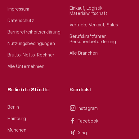
Einkauf, Logistik,
Impressum
Materialwirtschaft
Das wünschen wir uns von
Datenschutz
Vertrieb, Verkauf, Sales
Ihnen:
Barrierefreiheitserklärung
Berufskraftfahrer,
Abgeschlossenes Studium oder vergleichbare
Personenbeförderung
Nutzungsbedingungen
Qualifikation
Ausbildung zur*zum Qualitätsbeauftragten und
Alle Branchen
Brutto-Netto-Rechner
Auditor*in wünschenswert
Erfahrung in den Themenfeldern Kita, Kinder- und
Alle Unternehmen
Jugendhilfe, Eingliederungshilfe, Pflege und
Verwaltung von Vorteil
Kenntnisse in Verwaltungsabläufen und AWO-
Strukturen wünschenswert
Beliebte Städte
Kontakt
Know-how in der Bedienung von
Dokumentationssystemen und in der Arbeit mit
Kennziffern
Berlin
Instagram
Sehr sicherer Umgang mit dem MS-Office-Paket
Prozessdenken
Hamburg
Facebook
Selbstverantwortliche, serviceorientierte und
strukturierte Arbeitsweise
München
Xing
Hohe kommunikative Kompetenz