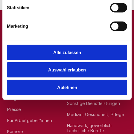
Sie uns gerne unter Jetzt bewerben an.
Statistiken
Standort:
Bielefeld
Marketing
A
B
C
D
E
F
G
H
I
J
K
L
M
N
O
P
Q
R
S
T
U
V
W
X
Y
Z
0-9
Alle zulassen
Auswahl erlauben
Allgemein
Beliebte Kategorien
Über uns
Hilfskräfte, Aushilfs- und
Ablehnen
Nebenjobs
Blog
Sonstige Dienstleistungen
Presse
Medizin, Gesundheit, Pflege
Für Arbeitgeber*innen
Handwerk, gewerblich
technische Berufe
Karriere