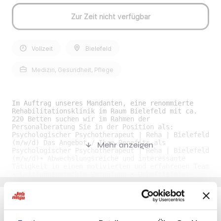
Zur Zeit nicht verfügbar
Vollzeit
Bielefeld
Medizin, Gesundheit, Pflege
Im Auftrag unseres Mandanten, eine renommierte
Rehabilitationsklinik im Raum Bielefeld mit ca.
220 Betten suchen wir im Rahmen der
Personalberatung Sie in der Position als:
Psychologischer Psychotherapeut | Reha | Bielefeld
(m/w/d) Das Angebot / Ihre Benefits als
Mehr anzeigen
Psychologischer Psychotherapeut | Reha | Bielefeld
(m/w/d)• Abwechslungsreiche und interessante
Tätigkeit in einem motivierten und erfahrenen Team
• Leistungsgerechte Vergütung • Unbefristeter
Arbeitsvertrag • Flexible Arbeitszeiten • Gute
Fort- und Weiterbildungsmöglichkeiten Ihr Profil
als Psychologischer Psychotherapeut | Reha |
Bielefeld (m/w/d)• Abgeschlossenes Studium der
Psychologie und Approbation in Psychologischer
Du möchtest Jobs, die zu Dir passen?