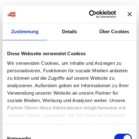
Zustimmung
Details
Über Cookies
Diese Webseite verwendet Cookies
Wir verwenden Cookies, um Inhalte und Anzeigen zu
personalisieren, Funktionen für soziale Medien anbieten
zu können und die Zugriffe auf unsere Website zu
analysieren. Außerdem geben wir Informationen zu Ihrer
Verwendung unserer Website an unsere Partner für
soziale Medien, Werbung und Analysen weiter. Unsere
Partner führen diese Informationen möglicherweise mit
weiteren Daten zusammen, die Sie ihnen bereitgestellt
haben oder die sie im Rahmen Ihrer Nutzung der Dienste
Application error: a
client
-side exception has occurred while
gesammelt haben.
Einwilligungsauswahl
Notwendig
loading
jobninja.com
(see the
browser console
for more