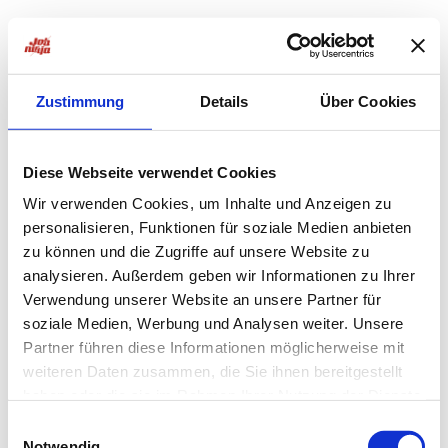
Zustimmung
Details
Über Cookies
Diese Webseite verwendet Cookies
Wir verwenden Cookies, um Inhalte und Anzeigen zu
personalisieren, Funktionen für soziale Medien anbieten
zu können und die Zugriffe auf unsere Website zu
analysieren. Außerdem geben wir Informationen zu Ihrer
Verwendung unserer Website an unsere Partner für
soziale Medien, Werbung und Analysen weiter. Unsere
Partner führen diese Informationen möglicherweise mit
weiteren Daten zusammen, die Sie ihnen bereitgestellt
haben oder die sie im Rahmen Ihrer Nutzung der Dienste
Application error: a
client
-side exception has occurred while
gesammelt haben.
Einwilligungsauswahl
Notwendig
loading
jobninja.com
(see the
browser console
for more