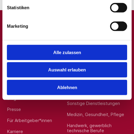
Statistiken
Marketing
A
B
C
D
E
F
G
H
I
J
K
L
M
N
O
P
Q
R
S
T
U
V
W
X
Y
Z
0-9
Alle zulassen
Auswahl erlauben
Allgemein
Beliebte Kategorien
Über uns
Hilfskräfte, Aushilfs- und
Ablehnen
Nebenjobs
Blog
Sonstige Dienstleistungen
Presse
Medizin, Gesundheit, Pflege
Für Arbeitgeber*innen
Handwerk, gewerblich
technische Berufe
Karriere