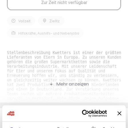
Zur Zeit nicht verfügbar
Vollzeit
Zielitz
Hilfskräfte, Aushilfs- und Nebenjobs
Stellenbeschreibung Kwetters ist einer der größten
Lieferanten von Eiern in Europa. Zu unseren Kunden
gehören die großen Supermarktketten sowie die
Verarbeitungsindustrie. Mit unserer Leidenschaft
für Eier und unserem Fokus auf Qualität und
Erneuerung hoffen wir, uns ständig zu verbessern,
um gleichzeitig weiter wachsen zu können. Kwetters
Mehr anzeigen
hat zwei Produktionsstandorte in den Niederlanden
und einen in Deutschland. Zur Verstärkung unseres
Teams suchen wir mehrere Produktionsmitarbeiter
(m/w/d) in Hermsdorf, Hohe Börde. Deine Aufgaben•
Durchführung von Herstellungs-, Kontroll- und
Verpackungsaufträgen • Einhaltung der vorgegebenen
Qualitäts- und Hygienestandards • Arbeiten im
Zwei-Schicht-System (Früh- und Spätschicht, Montag
bis Freitag) Dein Profil• Du bist zuverlässig,
pünktlich und engagiert • Du arbeitest sorgfältig
Du möchtest Jobs, die zu Dir passen?