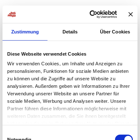
Zustimmung
Details
Über Cookies
Diese Webseite verwendet Cookies
Wir verwenden Cookies, um Inhalte und Anzeigen zu
personalisieren, Funktionen für soziale Medien anbieten
zu können und die Zugriffe auf unsere Website zu
analysieren. Außerdem geben wir Informationen zu Ihrer
Verwendung unserer Website an unsere Partner für
soziale Medien, Werbung und Analysen weiter. Unsere
Partner führen diese Informationen möglicherweise mit
weiteren Daten zusammen, die Sie ihnen bereitgestellt
haben oder die sie im Rahmen Ihrer Nutzung der Dienste
Application error: a
client
-side exception has occurred while
gesammelt haben.
Einwilligungsauswahl
Notwendig
loading
jobninja.com
(see the
browser console
for more