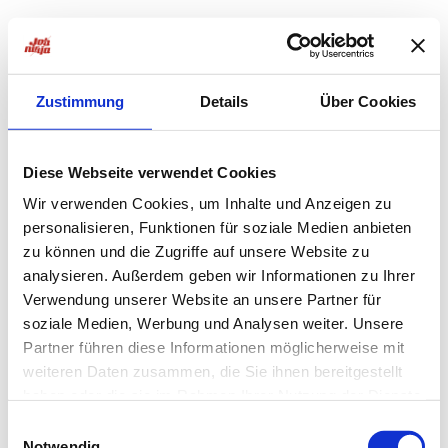
Zustimmung
Details
Über Cookies
Diese Webseite verwendet Cookies
Wir verwenden Cookies, um Inhalte und Anzeigen zu
personalisieren, Funktionen für soziale Medien anbieten
zu können und die Zugriffe auf unsere Website zu
analysieren. Außerdem geben wir Informationen zu Ihrer
Verwendung unserer Website an unsere Partner für
soziale Medien, Werbung und Analysen weiter. Unsere
Partner führen diese Informationen möglicherweise mit
weiteren Daten zusammen, die Sie ihnen bereitgestellt
haben oder die sie im Rahmen Ihrer Nutzung der Dienste
Application error: a
client
-side exception has occurred while
gesammelt haben.
Einwilligungsauswahl
Notwendig
loading
jobninja.com
(see the
browser console
for more