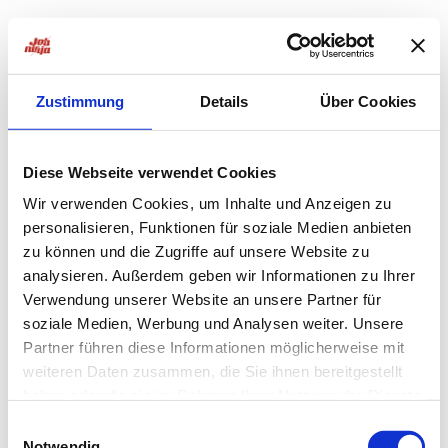
Zustimmung
Details
Über Cookies
Diese Webseite verwendet Cookies
Wir verwenden Cookies, um Inhalte und Anzeigen zu
personalisieren, Funktionen für soziale Medien anbieten
zu können und die Zugriffe auf unsere Website zu
analysieren. Außerdem geben wir Informationen zu Ihrer
Verwendung unserer Website an unsere Partner für
soziale Medien, Werbung und Analysen weiter. Unsere
Partner führen diese Informationen möglicherweise mit
weiteren Daten zusammen, die Sie ihnen bereitgestellt
haben oder die sie im Rahmen Ihrer Nutzung der Dienste
Application error: a
client
-side exception has occurred while
gesammelt haben.
Einwilligungsauswahl
Notwendig
loading
jobninja.com
(see the
browser console
for more