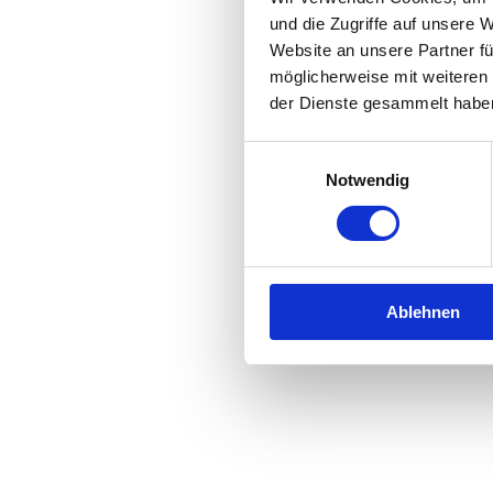
und die Zugriffe auf unsere 
Website an unsere Partner fü
Application error: a
client
-side 
möglicherweise mit weiteren
der Dienste gesammelt habe
Einwilligungsauswahl
Notwendig
Ablehnen