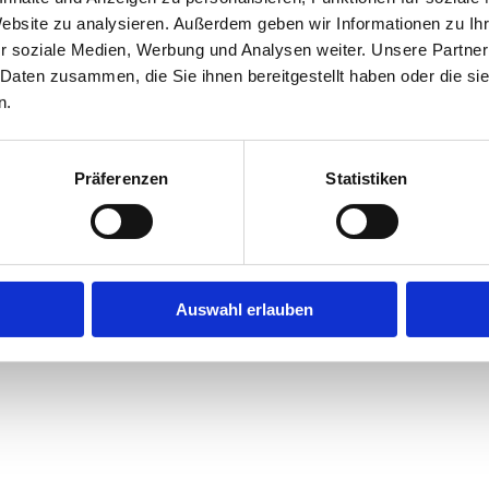
Website zu analysieren. Außerdem geben wir Informationen zu I
r soziale Medien, Werbung und Analysen weiter. Unsere Partner
exception has occurred while loading
jobninja.com
(see the
browse
 Daten zusammen, die Sie ihnen bereitgestellt haben oder die s
n.
Präferenzen
Statistiken
Auswahl erlauben