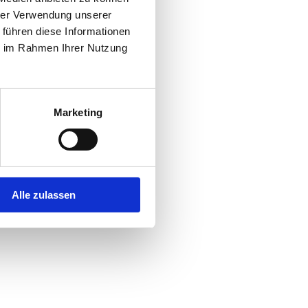
hrer Verwendung unserer
 führen diese Informationen
r console
for more information).
ie im Rahmen Ihrer Nutzung
Marketing
Alle zulassen