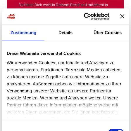
Du fühlst Dich wohl in Deinem Beruf und möchtest in
Deiner Branche bleiben? Hier findest Du das gesamte
Angebot aus Deiner Branche.
Mehr
Zustimmung
Details
Über Cookies
Jobs in der Nähe
Diese Webseite verwendet Cookies
Wir verwenden Cookies, um Inhalte und Anzeigen zu
personalisieren, Funktionen für soziale Medien anbieten
Jobs in der Nähe!
zu können und die Zugriffe auf unsere Website zu
analysieren. Außerdem geben wir Informationen zu Ihrer
Auf unserer Plattform findest Du eine große Auswahl
an Stellenangeboten, die nach Städten sortiert sind,
Verwendung unserer Website an unsere Partner für
sodass Du gezielt nach Jobs direkt in Deiner Nähe
soziale Medien, Werbung und Analysen weiter. Unsere
suchen kannst. Egal, ob Du eine neue
Partner führen diese Informationen möglicherweise mit
Herausforderung suchst, einen beruflichen Wechsel
planst oder einfach eine Stelle in Deinem aktuellen
weiteren Daten zusammen, die Sie ihnen bereitgestellt
Wohnort bevorzugst – bei uns wirst Du fündig.
haben oder die sie im Rahmen Ihrer Nutzung der Dienste
gesammelt haben.
Mehr
Einwilligungsauswahl