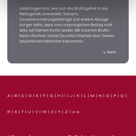
Viele fragen sich, wie sich das Bruttogehalt in das
Nettogehalt umwandelt. Steuern,
Sozialversicherungsbeiträge und andere Abzüge
sorgen dafür, dass vom ursprünglichen Betrag nicht
alles auf Deinem Konto landet. Mit unserem Brutto-
Netto-Rechner kannst Du sofort Klarheit über Deinen
tatsächlichen Nettolohn bekommen.
Mehr
A
B
C
D
E
F
G
H
I
J
K
L
M
N
O
P
Q
R
S
T
U
V
W
X
Y
Z
0-9