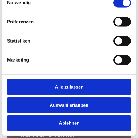
Notwendig
Jobsuche andersrum
Präferenzen
Statistiken
Jobsuche andersrum!
Hast Du keine Lust und Zeit, auf Jobbörsen jede
Marketing
Stellenanzeige zu durchsuchen? Teste die "Jobsuche
andersrum", lade Deinen Lebenslauf hoch und lasse
Dir Jobs vorschlagen, die zu Dir passen.
Mehr
Alle zulassen
Was bleibt vom Brutto?
Auswahl erlauben
Ablehnen
Was bleibt vom Brutto?