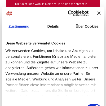
Du fühlst Dich wohl in Deinem Beruf und möchtest in
Deiner Branche bleiben? Hier findest Du das gesamte
Angebot aus Deiner Branche.
Mehr
Zustimmung
Details
Über Cookies
Jobs in der Nähe
Diese Webseite verwendet Cookies
Wir verwenden Cookies, um Inhalte und Anzeigen zu
personalisieren, Funktionen für soziale Medien anbieten
Jobs in der Nähe!
zu können und die Zugriffe auf unsere Website zu
analysieren. Außerdem geben wir Informationen zu Ihrer
Auf unserer Plattform findest Du eine große Auswahl
an Stellenangeboten, die nach Städten sortiert sind,
Verwendung unserer Website an unsere Partner für
sodass Du gezielt nach Jobs direkt in Deiner Nähe
soziale Medien, Werbung und Analysen weiter. Unsere
suchen kannst. Egal, ob Du eine neue
Partner führen diese Informationen möglicherweise mit
Herausforderung suchst, einen beruflichen Wechsel
planst oder einfach eine Stelle in Deinem aktuellen
weiteren Daten zusammen, die Sie ihnen bereitgestellt
Wohnort bevorzugst – bei uns wirst Du fündig.
haben oder die sie im Rahmen Ihrer Nutzung der Dienste
gesammelt haben.
Mehr
Einwilligungsauswahl