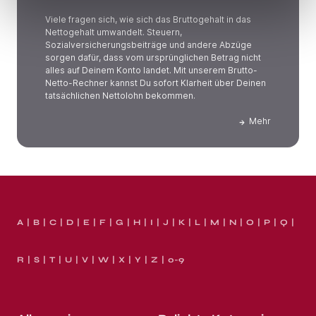
Viele fragen sich, wie sich das Bruttogehalt in das
Nettogehalt umwandelt. Steuern,
Sozialversicherungsbeiträge und andere Abzüge
sorgen dafür, dass vom ursprünglichen Betrag nicht
alles auf Deinem Konto landet. Mit unserem Brutto-
Netto-Rechner kannst Du sofort Klarheit über Deinen
tatsächlichen Nettolohn bekommen.
Mehr
A
B
C
D
E
F
G
H
I
J
K
L
M
N
O
P
Q
R
S
T
U
V
W
X
Y
Z
0-9