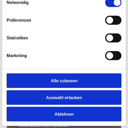
Notwendig
Jobsuche andersrum
Präferenzen
Statistiken
Jobsuche andersrum!
Hast Du keine Lust und Zeit, auf Jobbörsen jede
Marketing
Stellenanzeige zu durchsuchen? Teste die "Jobsuche
andersrum", lade Deinen Lebenslauf hoch und lasse
Dir Jobs vorschlagen, die zu Dir passen.
Mehr
Alle zulassen
Was bleibt vom Brutto?
Auswahl erlauben
Ablehnen
Was bleibt vom Brutto?