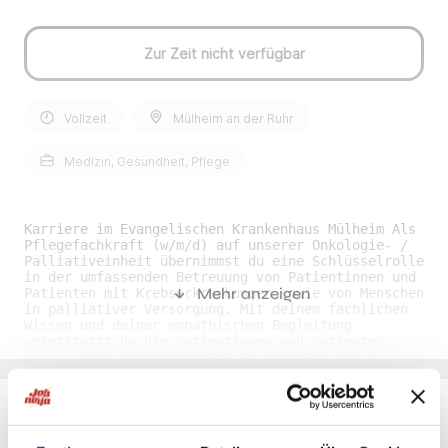
Zur Zeit nicht verfügbar
Vollzeit
Mülheim an der Ruhr
Medizin, Gesundheit, Pflege
Karriere im Evangelischen Krankenhaus Mülheim Als
Pflegefachkraft (w/m/d) auf unserer Onkologie- /
Palliativeinheit übernimmst du eine Schlüsselrolle
in der umfassenden Betreuung von Patientinnen und
Mehr anzeigen
Patienten mit Krebserkrankungen sowie von Menschen
in palliativer Versorgung. Mit deinem fachlichen
Wissen und deiner empathischen Begleitung
unterstützt du die Patientinnen und Patienten
dabei, ihre Lebensqualität zu erhalten und so
selbstbestimmt wie möglich zu gestalten. Du
erkennst Veränderungen im Gesundheitszustand
frühzeitig, reagierst professionell auf
Beschwerden und Nebenwirkungen und trägst damit
wesentlich zu einer sicheren, wertschätzenden und
Du möchtest Jobs, die zu Dir passen?