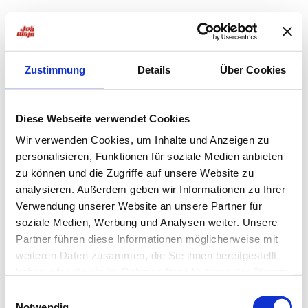
Zustimmung
Details
Über Cookies
Diese Webseite verwendet Cookies
Wir verwenden Cookies, um Inhalte und Anzeigen zu
personalisieren, Funktionen für soziale Medien anbieten
zu können und die Zugriffe auf unsere Website zu
analysieren. Außerdem geben wir Informationen zu Ihrer
Verwendung unserer Website an unsere Partner für
soziale Medien, Werbung und Analysen weiter. Unsere
Partner führen diese Informationen möglicherweise mit
weiteren Daten zusammen, die Sie ihnen bereitgestellt
haben oder die sie im Rahmen Ihrer Nutzung der Dienste
Application error: a
client
-side exception has occurred while
gesammelt haben.
Einwilligungsauswahl
Notwendig
loading
jobninja.com
(see the
browser console
for more