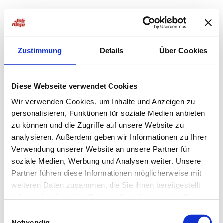
Zustimmung
Details
Über Cookies
Diese Webseite verwendet Cookies
Wir verwenden Cookies, um Inhalte und Anzeigen zu
personalisieren, Funktionen für soziale Medien anbieten
zu können und die Zugriffe auf unsere Website zu
analysieren. Außerdem geben wir Informationen zu Ihrer
Verwendung unserer Website an unsere Partner für
soziale Medien, Werbung und Analysen weiter. Unsere
Partner führen diese Informationen möglicherweise mit
weiteren Daten zusammen, die Sie ihnen bereitgestellt
haben oder die sie im Rahmen Ihrer Nutzung der Dienste
Application error: a
client
-side exception has occurred while
gesammelt haben.
Einwilligungsauswahl
Notwendig
loading
jobninja.com
(see the
browser console
for more