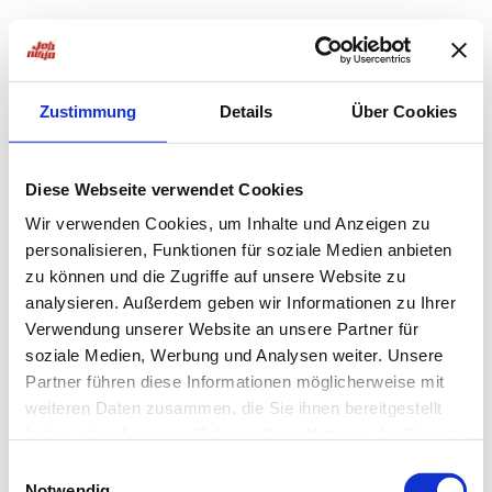
Zustimmung
Details
Über Cookies
Diese Webseite verwendet Cookies
Wir verwenden Cookies, um Inhalte und Anzeigen zu
personalisieren, Funktionen für soziale Medien anbieten
zu können und die Zugriffe auf unsere Website zu
analysieren. Außerdem geben wir Informationen zu Ihrer
Verwendung unserer Website an unsere Partner für
soziale Medien, Werbung und Analysen weiter. Unsere
Partner führen diese Informationen möglicherweise mit
weiteren Daten zusammen, die Sie ihnen bereitgestellt
haben oder die sie im Rahmen Ihrer Nutzung der Dienste
Application error: a
client
-side exception has occurred while
gesammelt haben.
Einwilligungsauswahl
Notwendig
loading
jobninja.com
(see the
browser console
for more