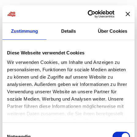
Zustimmung
Details
Über Cookies
Diese Webseite verwendet Cookies
Wir verwenden Cookies, um Inhalte und Anzeigen zu
personalisieren, Funktionen für soziale Medien anbieten
zu können und die Zugriffe auf unsere Website zu
analysieren. Außerdem geben wir Informationen zu Ihrer
Verwendung unserer Website an unsere Partner für
soziale Medien, Werbung und Analysen weiter. Unsere
Partner führen diese Informationen möglicherweise mit
weiteren Daten zusammen, die Sie ihnen bereitgestellt
haben oder die sie im Rahmen Ihrer Nutzung der Dienste
Application error: a
client
-side exception has occurred while
gesammelt haben.
Einwilligungsauswahl
Notwendig
loading
jobninja.com
(see the
browser console
for more