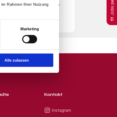
Jobs per E-Mail
ch jetzt - wir melden uns
ie im Rahmen Ihrer Nutzung
en
Nutzungsbedingungen
zu. Beachte
Fragen? Kontaktieren Sie uns
aktmöglichkeiten Nadine
r Zeit von unserem E-Mail-Service
erben Smart-recruiting.de -
rte Bewerbung von Ihnen,
etzt bewerben pflanzen.
Marketing
Alle zulassen
ädte
Kontakt
Instagram