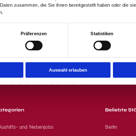
en immer die besten Lösungen. Bewerben Sie si
 Daten zusammen, die Sie ihnen bereitgestellt haben oder die s
 und dem Klicken des "Jobangebote per E-Mail"-Buttons stimmst Du unser
nen. Wir freuen uns auf Ihre Bewerbung! Noch 
p, SMS oder E-Mail. Wir sind für Sie da. Kont
 erhältst von uns passende Jobangebote per E-Mail. Du kannst Dich jede
n.
en WhatsApp: Jetzt bewerben E-Mail: Jetzt bew
er und Augenoptikerinnen *Für jede qualifizie
ie Organisation Eden Reforestation Projects J
Präferenzen
Statistiken
rg
Auswahl erlauben
R
S
T
U
V
W
X
Y
Z
0-9
ategorien
Beliebte St
 Aushilfs- und Nebenjobs
Berlin