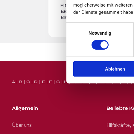
glücklich zu machen und biet
möglicherweise mit weiteren
Mit der Eingabe Deiner E-Mail­adresse
innerhalb eines Tages bei Ih
telefonisch oder per WhatsAp
auch unsere
Datenschutzerklärung
. Du
der Dienste gesammelt habe
Thomas Telefon: Jetzt bewerb
abmelden.
Das Jobportal für Augenoptik
Einwilligungsauswahl
lassen wir drei Bäume über d
Notwendig
Standort:
Neu-Isenbu
Ablehnen
A
B
C
D
E
F
G
H
I
J
K
L
M
N
O
P
Q
Allgemein
Beliebte K
Über uns
Hilfskräfte,