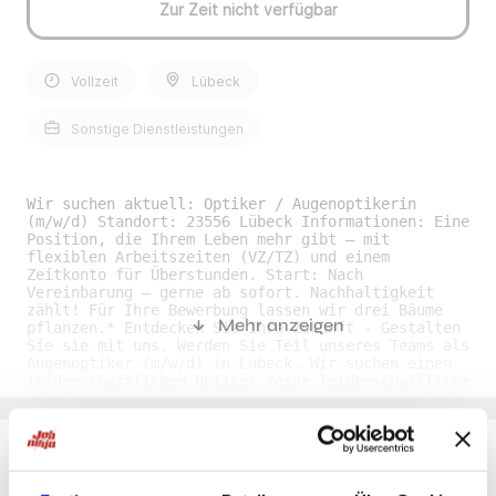
Zur Zeit nicht verfügbar
Vollzeit
Lübeck
Sonstige Dienstleistungen
Wir suchen aktuell: Optiker / Augenoptikerin
(m/w/d) Standort: 23556 Lübeck Informationen: Eine
Position, die Ihrem Leben mehr gibt – mit
flexiblen Arbeitszeiten (VZ/TZ) und einem
Zeitkonto für Überstunden. Start: Nach
Vereinbarung – gerne ab sofort. Nachhaltigkeit
zählt! Für Ihre Bewerbung lassen wir drei Bäume
Mehr anzeigen
pflanzen.* Entdecken Sie Ihre Zukunft - Gestalten
Sie sie mit uns. Werden Sie Teil unseres Teams als
Augenoptiker (m/w/d) in Lübeck. Wir suchen einen
leidenschaftlichen Optiker /eine leidenschaftliche
Augenoptikerin (m/w/d), um mit uns gemeinsam neue
Standards in der Augenoptik zu setzen. Unser Kunde
ist dynamisch, wachstumsorientiert und stellt
seine Mitarbeiterinnen und Kundinnen in den
Mittelpunkt. Diese Philosophie und eine
herausragende Produktpalette eröffnen Ihnen
Du möchtest Jobs, die zu Dir passen?