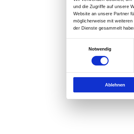
und die Zugriffe auf unsere 
Website an unsere Partner fü
Application error: a
client
-side 
möglicherweise mit weiteren
der Dienste gesammelt habe
Einwilligungsauswahl
Notwendig
Ablehnen