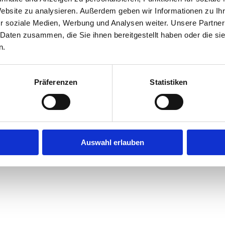
Website zu analysieren. Außerdem geben wir Informationen zu I
r soziale Medien, Werbung und Analysen weiter. Unsere Partner
exception has occurred while loading
jobninja.com
(see the
browse
 Daten zusammen, die Sie ihnen bereitgestellt haben oder die s
n.
Präferenzen
Statistiken
Auswahl erlauben