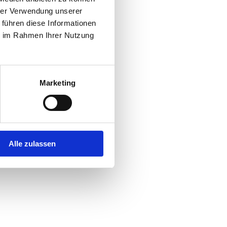
hrer Verwendung unserer
 führen diese Informationen
r console
for more information).
ie im Rahmen Ihrer Nutzung
Marketing
Alle zulassen