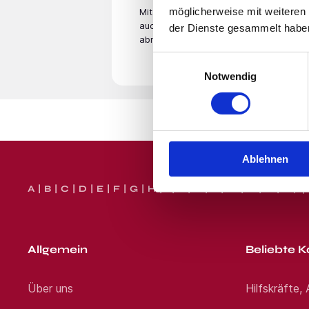
glücklich zu machen und biet
möglicherweise mit weiteren
Mit der Eingabe Deiner E-Mail­adresse
innerhalb eines Tages bei Ih
telefonisch oder per WhatsAp
auch unsere
Datenschutzerklärung
. Du
der Dienste gesammelt habe
Thomas Telefon: Jetzt bewerb
abmelden.
Das Jobportal für Augenoptik
Einwilligungsauswahl
lassen wir drei Bäume über d
Notwendig
Standort:
Eisenach
Ablehnen
A
B
C
D
E
F
G
H
I
J
K
L
M
N
O
P
Q
Allgemein
Beliebte K
Über uns
Hilfskräfte,