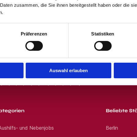
en immer die besten Lösungen. Bewerben Sie si
 Daten zusammen, die Sie ihnen bereitgestellt haben oder die s
 und dem Klicken des "Jobangebote per E-Mail"-Buttons stimmst Du unser
nen. Wir freuen uns auf Ihre Bewerbung! Noch 
p, SMS oder E-Mail. Wir sind für Sie da. Kont
 erhältst von uns passende Jobangebote per E-Mail. Du kannst Dich jede
n.
en WhatsApp: Jetzt bewerben E-Mail: Jetzt bew
er und Augenoptikerinnen *Für jede qualifizie
ie Organisation Eden Reforestation Projects J
Präferenzen
Statistiken
Auswahl erlauben
R
S
T
U
V
W
X
Y
Z
0-9
ategorien
Beliebte St
 Aushilfs- und Nebenjobs
Berlin