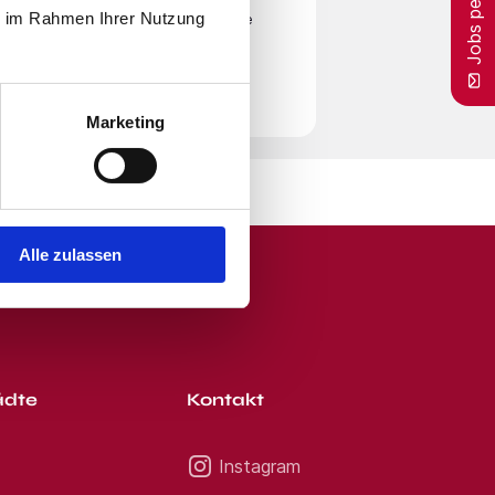
Jobs per E-Mail
ch jetzt - wir melden uns
ie im Rahmen Ihrer Nutzung
en
Nutzungsbedingungen
zu. Beachte
Fragen? Kontaktieren Sie uns
aktmöglichkeiten Nadine
r Zeit von unserem E-Mail-Service
erben Smart-recruiting.de -
rte Bewerbung von Ihnen,
etzt bewerben pflanzen.
Marketing
Alle zulassen
ädte
Kontakt
Instagram